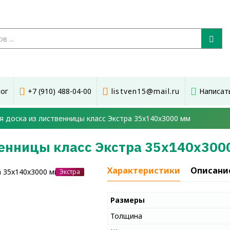
лог
+7 (910) 488-04-00
listven15@mail.ru
Написат
я доска из лиственницы класс Экстра 35x140x3000 мм
венницы класс Экстра 35x140x300
Характеристики
Описани
Экстра
Размеры
Толщина