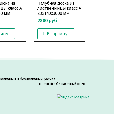
оска из
Палубная доска из
Палубна
цы класс А
лиственницы класс А
листвен
00 мм
28x140x3000 мм
28x140x
2800 руб.
2800 ру
зину
В корзину
В к
Наличный и безналичный расчет