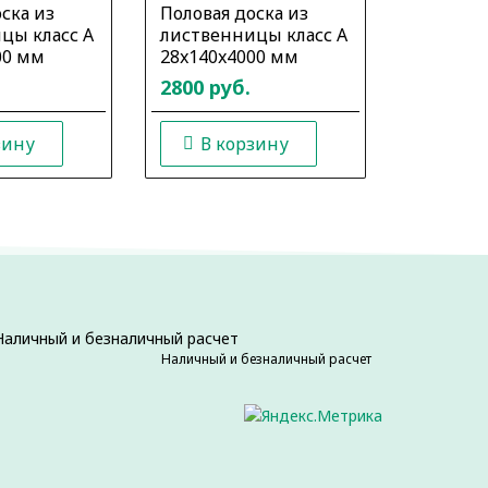
ска из
Половая доска из
Половая 
цы класс А
лиственницы класс А
листвен
00 мм
28x140x4000 мм
28x140x
2800 руб.
2800 ру
зину
В корзину
В к
Наличный и безналичный расчет