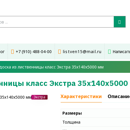
лог
+7 (910) 488-04-00
listven15@mail.ru
Написат
доска из лиственницы класс Экстра 35x140x5000 мм
енницы класс Экстра 35x140x5000
Характеристики
Описани
Экстра
Размеры
Толщина