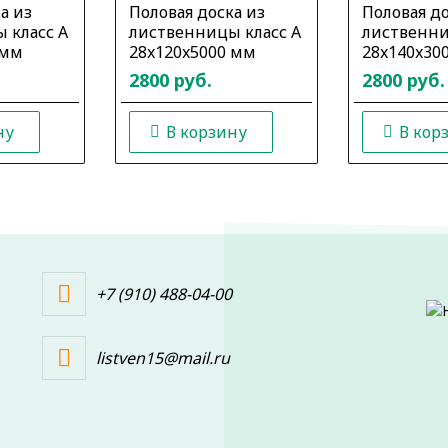
а из
Половая доска из
Половая до
 класс А
лиственницы класс А
лиственни
 мм
28x120x5000 мм
28x140x30
2800 руб.
2800 руб.
ну
В корзину
В кор
+7 (910) 488-04-00
listven15@mail.ru