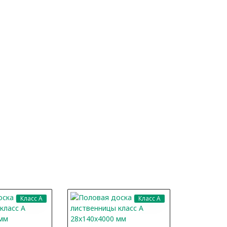
ХИТ
Класс A
Класс A