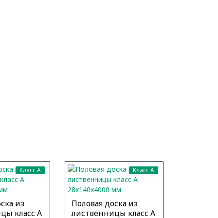
ХИТ
Класс A
Класс A
ска из
Половая доска из
Половая 
цы класс А
лиственницы класс А
листвен