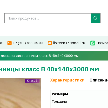
ог
+7 (910) 488-04-00
listven15@mail.ru
Написа
доска из лиственницы класс В 40x140x3000 мм
енницы класс В 40x140x3000 мм
Характеристики
Описани
Класс B
Размеры
Толщина