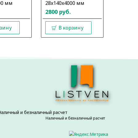
00 мм
28x140x4000 мм
28x140x
2800 руб.
2800 ру
рзину
В корзину
В 
Наличный и безналичный расчет