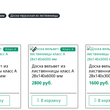
 мм
Доска террасная из лиственницы
ХИТ
Класс A
Класс A
т из
Доска вельвет из
Доска вель
 класс А
лиственницы класс А
лиственни
 мм
28x140x6000 мм
28x140x30
2800 руб.
1600 руб.
ну
В корзину
В кор