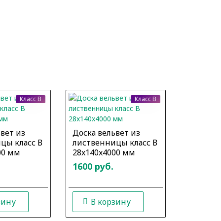
Класс B
Класс B
вет из
Доска вельвет из
Доска в
цы класс В
лиственницы класс В
листвен
00 мм
28x140x4000 мм
28x140x
1600 руб.
1700 ру
зину
В корзину
В к