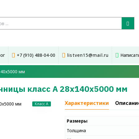
лог
+7 (910) 488-04-00
listven15@mail.ru
Написат
140x5000 мм
енницы класс А 28x140x5000 мм
Характеристики
Описани
Класс A
Размеры
Толщина