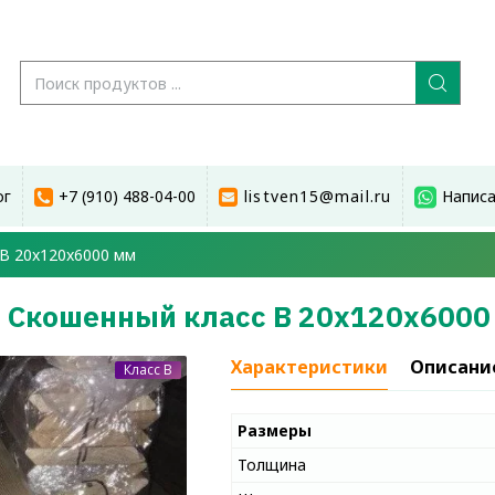
ог
+7 (910) 488-04-00
listven15@mail.ru
Написа
 В 20x120x6000 мм
 Скошенный класс В 20x120x6000
Характеристики
Описани
Класс B
Размеры
Толщина