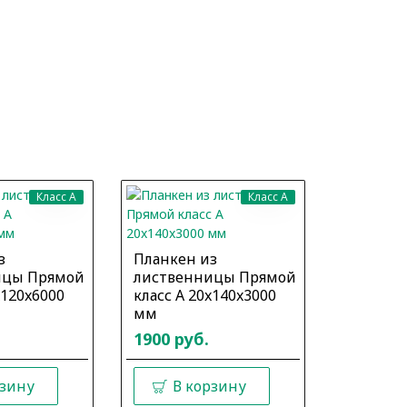
Класс A
Класс A
з
Планкен из
Планкен
ицы Прямой
лиственницы Прямой
листве
x120x6000
класс А 20x140x3000
класс А 
мм
мм
1900 руб.
1900 ру
рзину
В корзину
В 