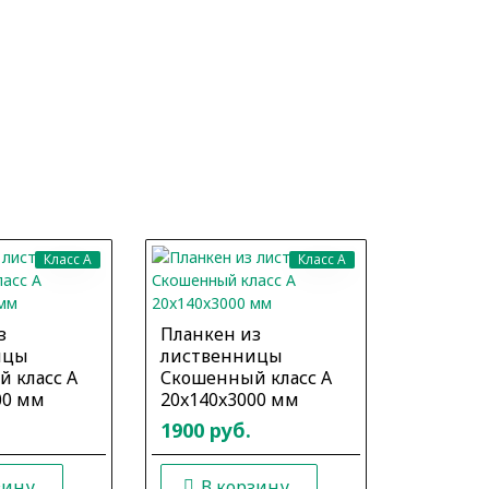
Класс A
Класс A
з
Планкен из
Планкен
ицы
лиственницы
листве
 класс А
Скошенный класс А
Скошенн
00 мм
20x140x3000 мм
20x140x
1900 руб.
1900 ру
зину
В корзину
В к