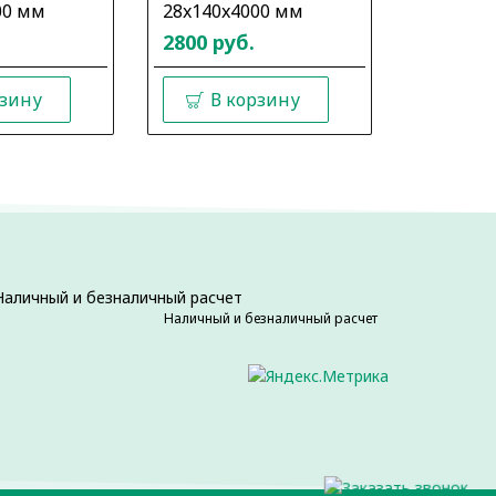
00 мм
28x140x4000 мм
28x140x
2800 руб.
2800 ру
рзину
В корзину
В 
Наличный и безналичный расчет