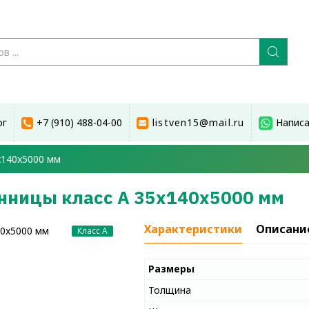
ог
+7 (910) 488-04-00
listven15@mail.ru
Написа
x140x5000 мм
енницы класс А 35x140x5000 мм
Характеристики
Описани
Класс A
Размеры
Толщина