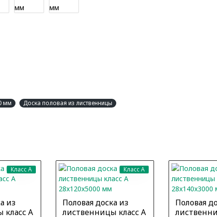
0 мм
Доска половая из лиственницы
Класс A
Класс A
а из
Половая доска из
Половая до
 класс А
лиственницы класс А
лиственни