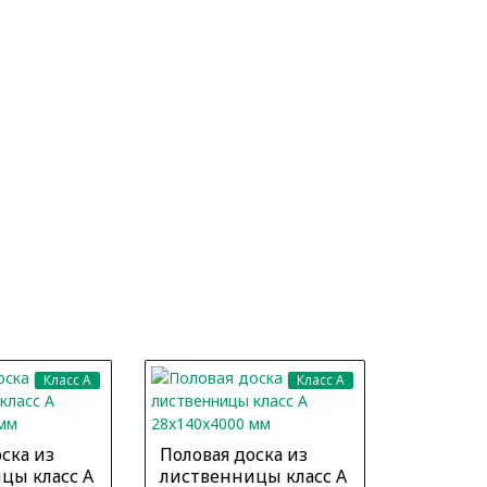
ХИТ
Класс A
Класс A
ска из
Половая доска из
Половая 
цы класс А
лиственницы класс А
листвен