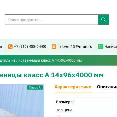
ог
+7 (910) 488-04-00
listven15@mail.ru
Написа
штиль из лиственницы класс А 14x96x4000 мм
енницы класс А 14x96x4000 мм
Характеристики
Описани
Класс A
Размеры
Толщина