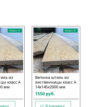
Класс A
Класс A
тиль из
Вагонка штиль из
Вагонка
цы класс А
лиственницы класс А
листвен
00 мм
14x145x2000 мм
14x145x
1550 руб.
1550 ру
рзину
В корзину
В 