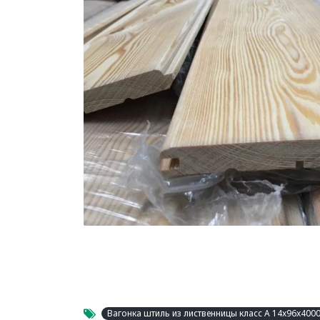
Вагонка штиль из лиственницы класс А 14x96x400