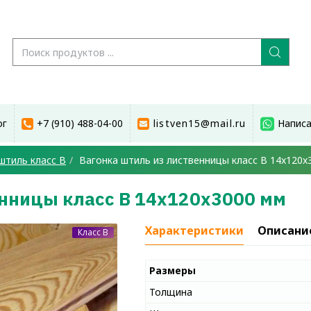
ог
+7 (910) 488-04-00
listven15@mail.ru
Написа
штиль класс В
Вагонка штиль из лиственницы класс В 14x120x
енницы класс В 14x120x3000 мм
Характеристики
Описани
Класс B
Размеры
Толщина