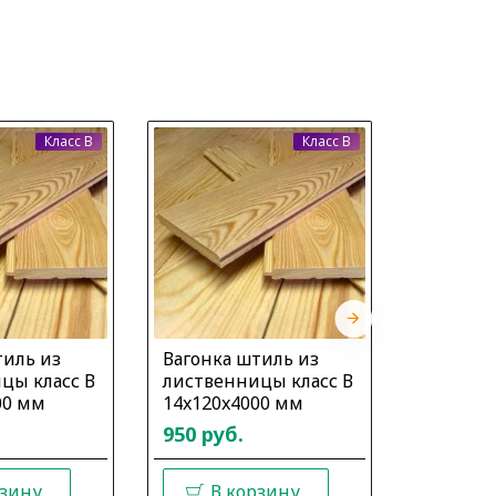
Класс B
Класс B
тиль из
Вагонка штиль из
Вагонка
цы класс В
лиственницы класс В
листвен
00 мм
14x120x4000 мм
14x145x
950 руб.
950 руб
рзину
В корзину
В 