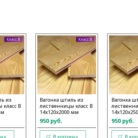
Класс B
Класс B
ль из
Вагонка штиль из
Вагонка ш
 класс В
лиственницы класс В
лиственни
мм
14x120x2000 мм
14x120x25
950 руб.
950 руб.
ину
В корзину
В ко