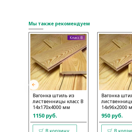
Мы также рекомендуем
Класс B
Класс B
 из
Вагонка штиль из
Вагонка шти
ласс В
лиственницы класс В
лиственницы
м
14x170x4000 мм
14x96x2000 
1150 руб.
950 руб.
у
В корзину
В корз